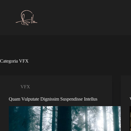
Pular
para
o
conteúdo
Categoria
VFX
VFX
Quam Vulputate Dignissim Suspendisse Intellus