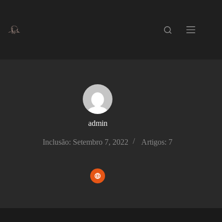
Pular
para
o
conteúdo
admin
Inclusão: Setembro 7, 2022
Artigos: 7