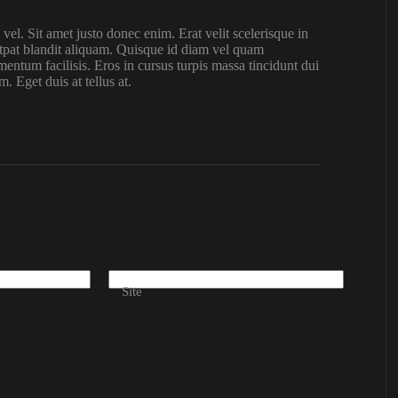
l. Sit amet justo donec enim. Erat velit scelerisque in
tpat blandit aliquam. Quisque id diam vel quam
ntum facilisis. Eros in cursus turpis massa tincidunt dui
. Eget duis at tellus at.
Site