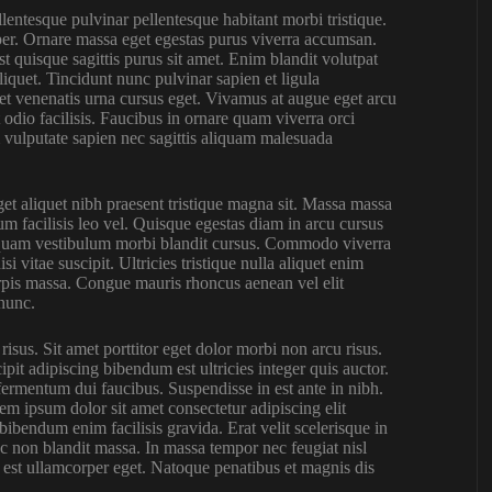
lentesque pulvinar pellentesque habitant morbi tristique.
per. Ornare massa eget egestas purus viverra accumsan.
t quisque sagittis purus sit amet. Enim blandit volutpat
liquet. Tincidunt nunc pulvinar sapien et ligula
et venenatis urna cursus eget. Vivamus at augue eget arcu
 odio facilisis. Faucibus in ornare quam viverra orci
m vulputate sapien nec sagittis aliquam malesuada
eget aliquet nibh praesent tristique magna sit. Massa massa
um facilisis leo vel. Quisque egestas diam in arcu cursus
aliquam vestibulum morbi blandit cursus. Commodo viverra
 vitae suscipit. Ultricies tristique nulla aliquet enim
turpis massa. Congue mauris rhoncus aenean vel elit
 nunc.
risus. Sit amet porttitor eget dolor morbi non arcu risus.
it adipiscing bibendum est ultricies integer quis auctor.
fermentum dui faucibus. Suspendisse in est ante in nibh.
rem ipsum dolor sit amet consectetur adipiscing elit
bibendum enim facilisis gravida. Erat velit scelerisque in
c non blandit massa. In massa tempor nec feugiat nisl
la est ullamcorper eget. Natoque penatibus et magnis dis