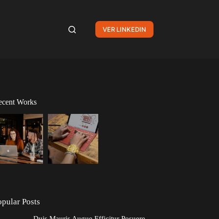
VER LINKEDIN
ecent Works
opular Posts
Duis Mauris Augue Efficitur Posuere