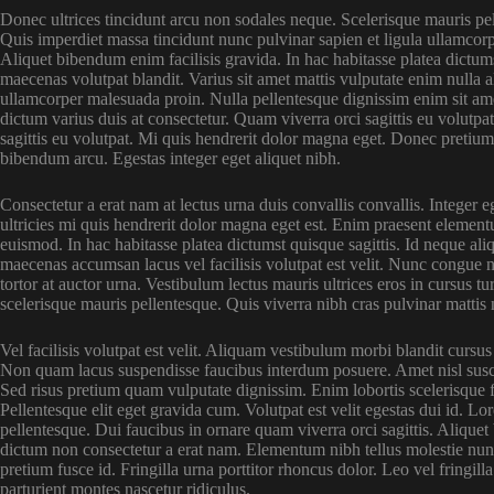
Donec ultrices tincidunt arcu non sodales neque. Scelerisque mauris pel
Quis imperdiet massa tincidunt nunc pulvinar sapien et ligula ullamcor
Aliquet bibendum enim facilisis gravida. In hac habitasse platea dictums
maecenas volutpat blandit. Varius sit amet mattis vulputate enim nulla a
ullamcorper malesuada proin. Nulla pellentesque dignissim enim sit am
dictum varius duis at consectetur. Quam viverra orci sagittis eu volutpat
sagittis eu volutpat. Mi quis hendrerit dolor magna eget. Donec pretiu
bibendum arcu. Egestas integer eget aliquet nibh.
Consectetur a erat nam at lectus urna duis convallis convallis. Integer 
ultricies mi quis hendrerit dolor magna eget est. Enim praesent element
euismod. In hac habitasse platea dictumst quisque sagittis. Id neque 
maecenas accumsan lacus vel facilisis volutpat est velit. Nunc congue nisi
tortor at auctor urna. Vestibulum lectus mauris ultrices eros in cursus 
scelerisque mauris pellentesque. Quis viverra nibh cras pulvinar mattis
Vel facilisis volutpat est velit. Aliquam vestibulum morbi blandit cursus 
Non quam lacus suspendisse faucibus interdum posuere. Amet nisl suscip
Sed risus pretium quam vulputate dignissim. Enim lobortis scelerisque 
Pellentesque elit eget gravida cum. Volutpat est velit egestas dui id. Lo
pellentesque. Dui faucibus in ornare quam viverra orci sagittis. Aliquet 
dictum non consectetur a erat nam. Elementum nibh tellus molestie nun
pretium fusce id. Fringilla urna porttitor rhoncus dolor. Leo vel fringil
parturient montes nascetur ridiculus.