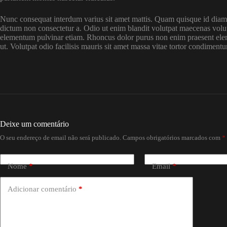
Nunc consequat interdum varius sit amet mattis. Quam quisque id diam ve
dictum non consectetur a. Odio ut enim blandit volutpat maecenas volu
elementum pulvinar etiam. Rhoncus dolor purus non enim praesent eleme
ut. Volutpat odio facilisis mauris sit amet massa vitae tortor condimentum
Deixe um comentário
O seu endereço de email não será publicado.
Campos obrigatórios marcados com
*
Nome
*
Email
*
Adicionar comentário
*