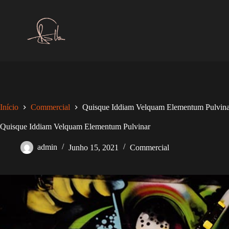
Pular
para
o
conteúdo
Início
Commercial
Quisque Iddiam Velquam Elementum Pulvina
Quisque Iddiam Velquam Elementum Pulvinar
admin
Junho 15, 2021
Commercial